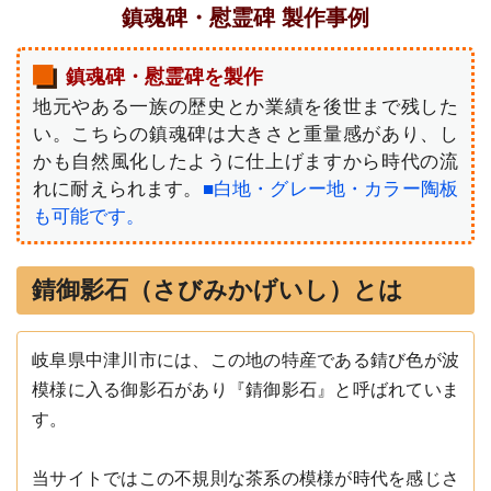
鎮魂碑・慰霊碑 製作事例
鎮魂碑・慰霊碑を製作
地元やある一族の歴史とか業績を後世まで残した
い。こちらの鎮魂碑は大きさと重量感があり、し
かも自然風化したように仕上げますから時代の流
れに耐えられます。
■白地・グレー地・カラー陶板
も可能です。
錆御影石（さびみかげいし）とは
岐阜県中津川市には、この地の特産である錆び色が波
模様に入る御影石があり『錆御影石』と呼ばれていま
す。
当サイトではこの不規則な茶系の模様が時代を感じさ