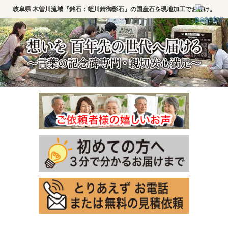
岐阜県 木曽川流域『銘石：蛭川錆御影石』の国産石を現地加工でお届け。