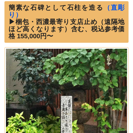
簡素な石碑として石柱を造る
（直彫
り）
▶梱包・西濃最寄り支店止め（遠隔地
ほど高くなります）含む、税込参考価
格 155,000円〜