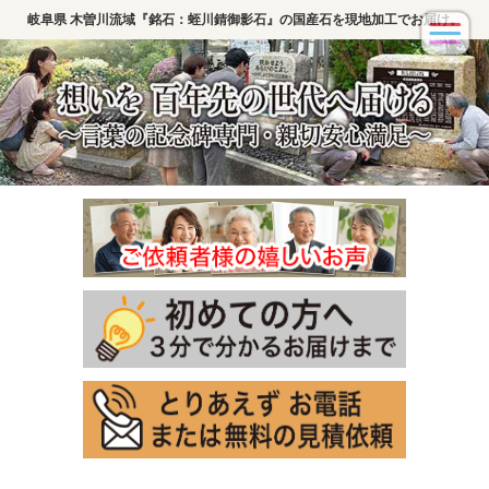
岐阜県 木曽川流域『銘石：蛭川錆御影石』の国産石を現地加工でお届け。