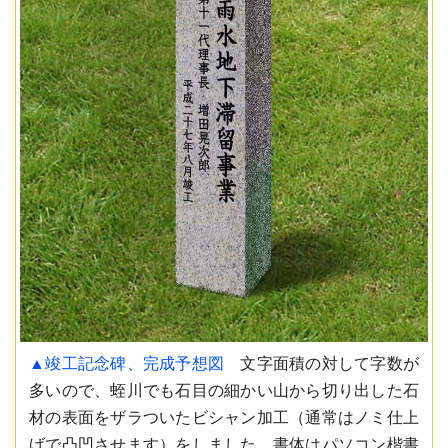
▲竣工記念碑、完成予想図
文字面積の対して字数が
多いので、蛭川でも石目の細かい山から切り出した石
材の表面をザラついたビシャン加工（通常はノミ仕上
げで凸凹させます）をしました。書体はパソコン楷書