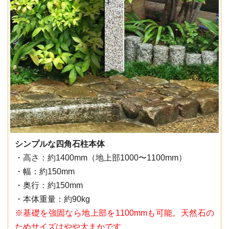
シンプルな四角石柱本体
・高さ：約1400mm（地上部1000〜1100mm）
・幅：約150mm
・奥行：約150mm
・本体重量：約90kg
※基礎を強固なら地上部を1100mmも可能。天然石の
ためサイズはやや大まかです