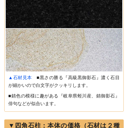
▲石材見本
■黒さの勝る『高級黒御影石』濃く石目
が細かいので白文字がクッキリします。
■錆色の模様に趣がある『岐阜県蛭川産、錆御影石』
俳句などが似合います。
▼四角石柱：本体の価格（石材は２種