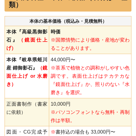
類）
本体の基本価格（税込み・見積無料）
本体『高級黒御影
時価
石』
（鏡面仕上
※国際情勢により価格・産地が変わ
げ）
ることがあります。
本体『岐阜県蛭川
44,000円〜
産 錆御影石』
（鏡
※茶系で植物との調和がしやすい色
面仕上げ or 水磨
調です。表面仕上げはテカテカな
き）
『鏡面仕上げ』か、照りのない『水
磨き』を選択。
正面書制作（書家
10,000円
に依頼）
※パソコンフォントなら無料・再制
作は半額。
図面・CG完成予
※
書持込の場合も 33,000円〜