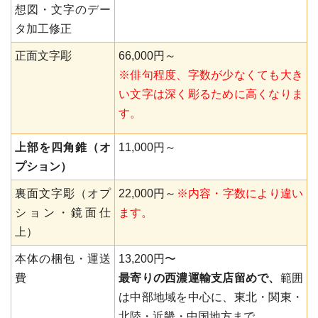
想図・文字のデー
タ加工修正
正面文字彫
66,000円～
※俳句程度、字数が少なくても大き
い文字は深く彫るために高くなりま
す。
上部を四角錐（オ
11,000円～
プション）
裏面文字彫（オプ
22,000円～
※内容・字数により違い
ション・鏡面仕
ます。
上）
本体の梱包・運送
13,200円〜
費
最寄りの西濃運輸支店留めで、
範囲
は中部地域を中心に、東北・関東・
北陸・近畿・中国地方まで。