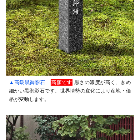
▲高級黒御影石
高額です
黒さの濃度が高く、きめ
細かい黒御影石です。世界情勢の変化により産地・価
格が変動します。