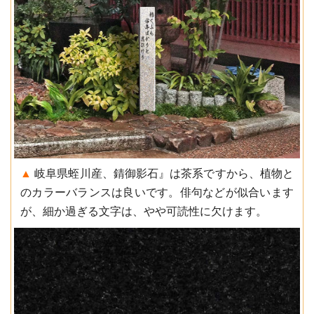
▲
岐阜県蛭川産、錆御影石』は茶系ですから、植物と
のカラーバランスは良いです。俳句などが似合います
が、細か過ぎる文字は、やや可読性に欠けます。