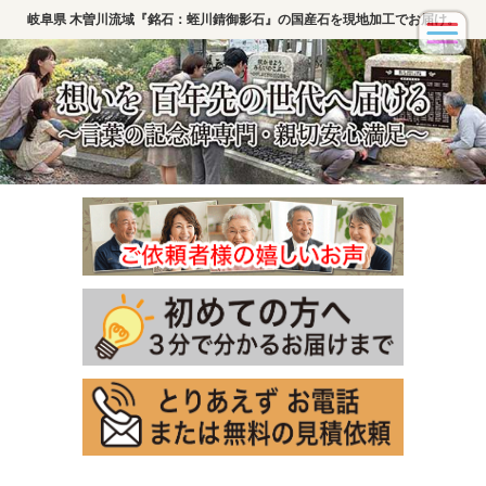
岐阜県 木曽川流域『銘石：蛭川錆御影石』の国産石を現地加工でお届け。