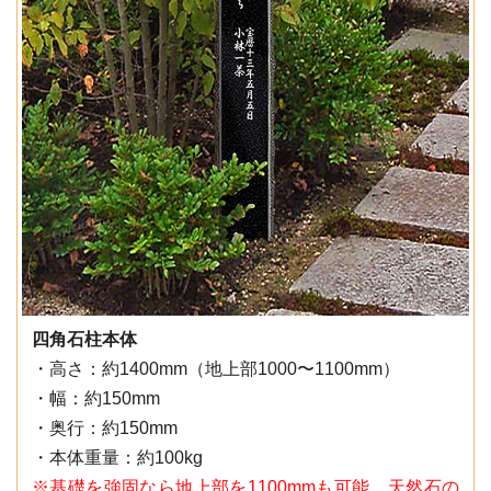
四角石柱本体
・高さ：約1400mm（地上部1000〜1100mm）
・幅：約150mm
・奥行：約150mm
・本体重量：約100kg
※基礎を強固なら地上部を1100mmも可能。天然石の