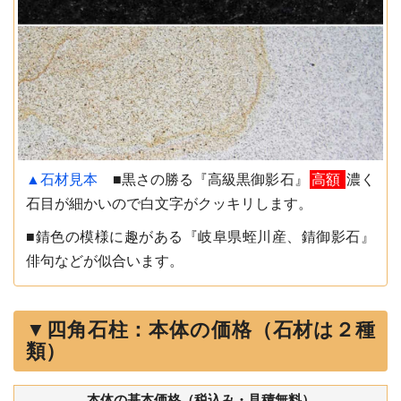
▲石材見本
■黒さの勝る『高級黒御影石』
高額
濃く
石目が細かいので白文字がクッキリします。
■錆色の模様に趣がある『岐阜県蛭川産、錆御影石』
俳句などが似合います。
▼四角石柱：本体の価格（石材は２種
類）
本体の基本価格（税込み・見積無料）