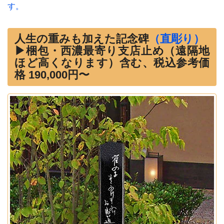
す。
人生の重みも加えた記念碑
（直彫り）
▶梱包・西濃最寄り支店止め（遠隔地
ほど高くなります）含む、税込参考価
格 190,000円〜