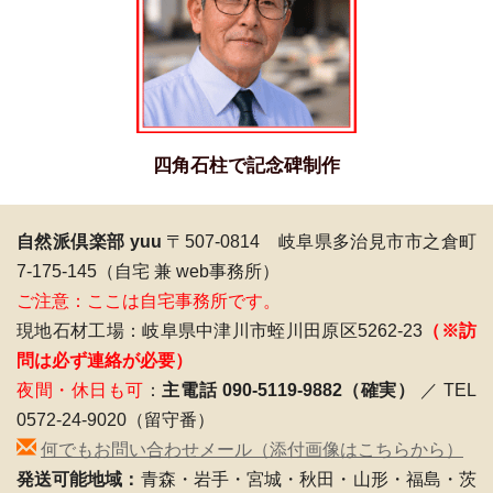
四角石柱で記念碑制作
自然派倶楽部 yuu
〒507-0814 岐阜県多治見市市之倉町
7-175-145（自宅 兼 web事務所）
ご注意：ここは自宅事務所です。
現地石材工場：岐阜県中津川市蛭川田原区5262-23
（※訪
問は必ず連絡が必要）
夜間・休日も可
：
主電話 090-5119-9882（確実）
／ TEL
0572-24-9020（留守番）
何でもお問い合わせメール（添付画像はこちらから）
発送可能地域：
青森・岩手・宮城・秋田・山形・福島・茨