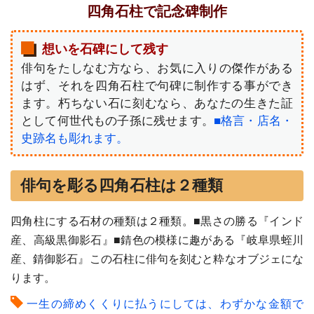
四角石柱で記念碑制作
想いを石碑にして残す
俳句をたしなむ方なら、お気に入りの傑作がある
はず、それを四角石柱で句碑に制作する事ができ
ます。朽ちない石に刻むなら、あなたの生きた証
として何世代もの子孫に残せます。
■格言・店名・
史跡名も彫れます。
俳句を彫る四角石柱は２種類
四角柱にする石材の種類は２種類。■黒さの勝る『インド
産、高級黒御影石』■錆色の模様に趣がある『岐阜県蛭川
産、錆御影石』この石柱に俳句を刻むと粋なオブジェにな
ります。
一生の締めくくりに払うにしては、わずかな金額で