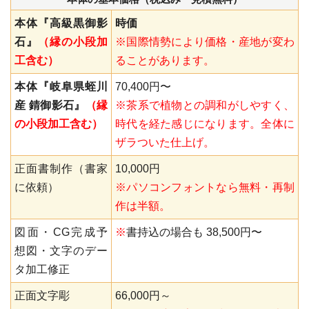
本体『高級黒御影
時価
石』
（縁の小段加
※国際情勢により価格・産地が変わ
工含む）
ることがあります。
本体『岐阜県蛭川
70,400円〜
産 錆御影石』
（縁
※茶系で植物との調和がしやすく、
の小段加工含む）
時代を経た感じになります。全体に
ザラついた仕上げ。
正面書制作（書家
10,000円
に依頼）
※パソコンフォントなら無料・再制
作は半額。
図面・CG完成予
※
書持込の場合も 38,500円〜
想図・文字のデー
タ加工修正
正面文字彫
66,000円～