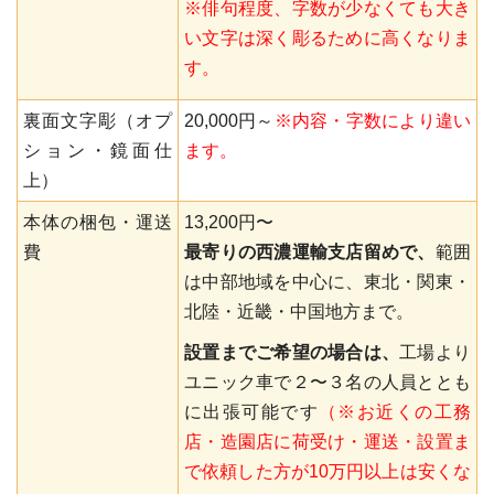
※俳句程度、字数が少なくても大き
い文字は深く彫るために高くなりま
す。
裏面文字彫（オプ
20,000円～
※内容・字数により違い
ション・鏡面仕
ます。
上）
本体の梱包・運送
13,200円〜
費
最寄りの西濃運輸支店留めで、
範囲
は中部地域を中心に、東北・関東・
北陸・近畿・中国地方まで。
設置までご希望の場合は、
工場より
ユニック車で２〜３名の人員ととも
に出張可能です
（※お近くの工務
店・造園店に荷受け・運送・設置ま
で依頼した方が10万円以上は安くな