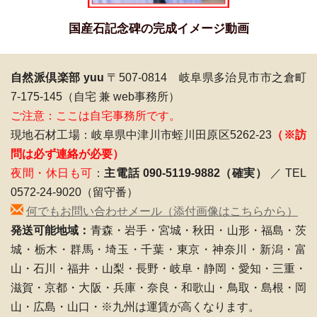
国産石記念碑の完成イメージ動画
自然派倶楽部 yuu
〒507-0814 岐阜県多治見市市之倉町
7-175-145（自宅 兼 web事務所）
ご注意：ここは自宅事務所です。
現地石材工場：岐阜県中津川市蛭川田原区5262-23
（※訪
問は必ず連絡が必要）
夜間・休日も可
：
主電話 090-5119-9882（確実）
／ TEL
0572-24-9020（留守番）
何でもお問い合わせメール（添付画像はこちらから）
発送可能地域：
青森・岩手・宮城・秋田・山形・福島・茨
城・栃木・群馬・埼玉・千葉・東京・神奈川・新潟・富
山・石川・福井・山梨・長野・岐阜・静岡・愛知・三重・
滋賀・京都・大阪・兵庫・奈良・和歌山・鳥取・島根・岡
山・広島・山口・※九州は運賃が高くなります。