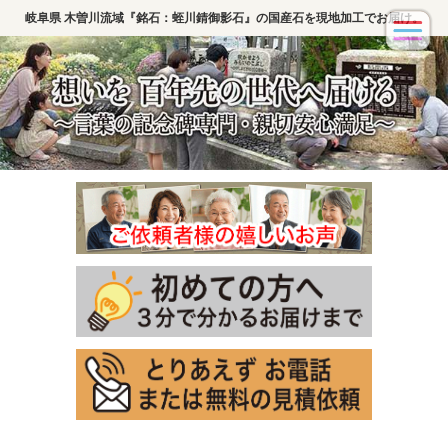
岐阜県 木曽川流域『銘石：蛭川錆御影石』の国産石を現地加工でお届け。